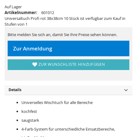
s
i
p
e
Auf Lager
r
s
Artikelnummer:
601012
i
p
n
r
Universaltuch Profi rot 38x38cm 10 Stück ist verfügbar zum Kauf in
g
i
Stufen von 1
e
n
n
g
e
Bitte melden Sie sich an, damit Sie Ihre Preise sehen können.
n
Zur Anmeldung
ZUR WUNSCHLISTE HINZUFÜGEN
Details
Universelles Wischtuch für alle Bereiche
kochfest
saugstark
4-Farb-System für unterschiedliche Einsatzbereiche,