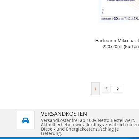
Hartmann Mikrobac f
In den Warenkorb
250x20ml (Karton
Seite
Sie lesen gerade Seite
Seite
Seite
Weiter
1
2
VERSANDKOSTEN
Versandkostenfrei ab 100€ Netto-Bestellwert.
Aktuell erheben wir allerdings zusätzlich einen
Diesel- und Energiekostenzuschlag je
Lieferung.