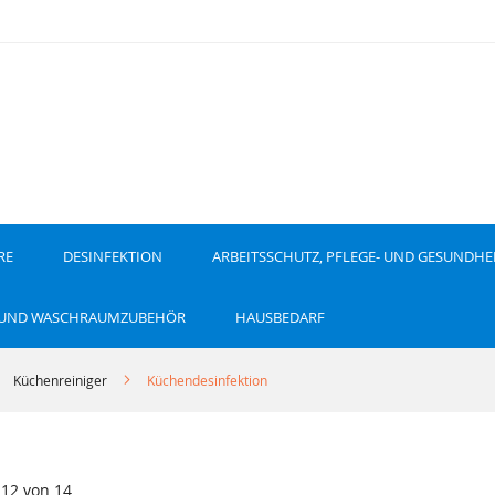
RE
DESINFEKTION
ARBEITSSCHUTZ, PFLEGE- UND GESUNDHE
 UND WASCHRAUMZUBEHÖR
HAUSBEDARF
Küchenreiniger
Küchendesinfektion
-
12
von
14