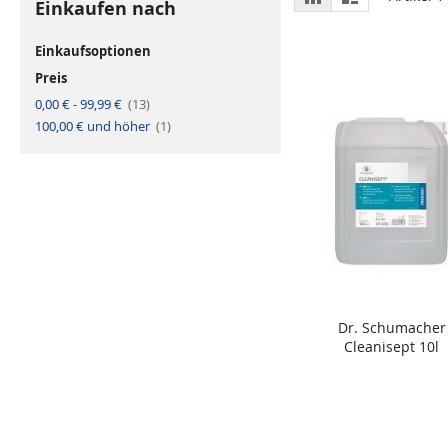
Einkaufen nach
a
i
als
s
s
t
t
e
e
Einkaufsoptionen
r
Preis
A
0,00 €
-
99,99 €
13
r
A
100,00 €
und höher
t
1
r
i
t
k
i
e
k
l
e
l
Dr. Schumacher
In den Warenkorb
Cleanisept 10l