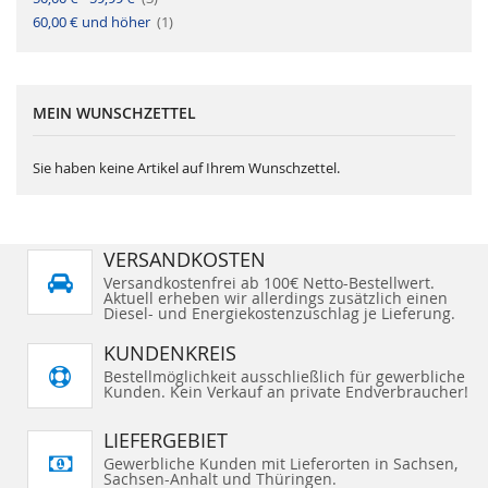
k
l
r
i
e
A
60,00 €
und höher
t
1
k
l
r
i
e
t
k
l
i
e
k
l
e
l
MEIN WUNSCHZETTEL
Sie haben keine Artikel auf Ihrem Wunschzettel.
VERSANDKOSTEN
Versandkostenfrei ab 100€ Netto-Bestellwert.
Aktuell erheben wir allerdings zusätzlich einen
Diesel- und Energiekostenzuschlag je Lieferung.
KUNDENKREIS
Bestellmöglichkeit ausschließlich für gewerbliche
Kunden. Kein Verkauf an private Endverbraucher!
LIEFERGEBIET
Gewerbliche Kunden mit Lieferorten in Sachsen,
Sachsen-Anhalt und Thüringen.