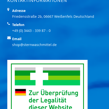
KONTAKTINFORMATIONEN
Adresse
Friedensstraße 2b, 06667 Weißenfels Deutschland
Telefon
+49 (0) 3443 - 339 87 - 0
Email
shop@sternwaschmittel.de