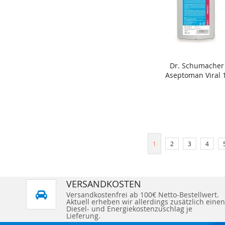
Dr. Schumacher
In den Warenkorb
Aseptoman Viral 1
Seite
Sie lesen gerade Seite
Seite
Seite
Seite
1
2
3
4
VERSANDKOSTEN
Versandkostenfrei ab 100€ Netto-Bestellwert.
Aktuell erheben wir allerdings zusätzlich einen
Diesel- und Energiekostenzuschlag je
Lieferung.