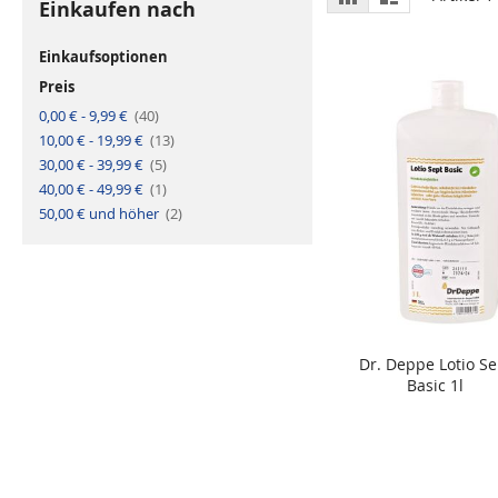
Einkaufen nach
a
i
als
s
s
t
t
e
e
Einkaufsoptionen
r
Preis
A
0,00 €
-
9,99 €
40
r
A
10,00 €
-
19,99 €
t
13
r
i
A
30,00 €
-
39,99 €
5
t
k
r
i
e
A
40,00 €
-
49,99 €
1
t
k
l
r
i
e
A
50,00 €
und höher
t
2
k
l
r
i
e
t
k
l
i
e
k
l
e
l
Dr. Deppe Lotio Se
In den Warenkorb
Basic 1l