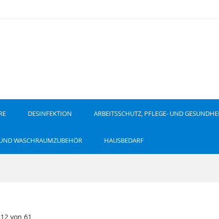
RE
DESINFEKTION
ARBEITSSCHUTZ, PFLEGE- UND GESUNDHE
 UND WASCHRAUMZUBEHÖR
HAUSBEDARF
-
12
von
61