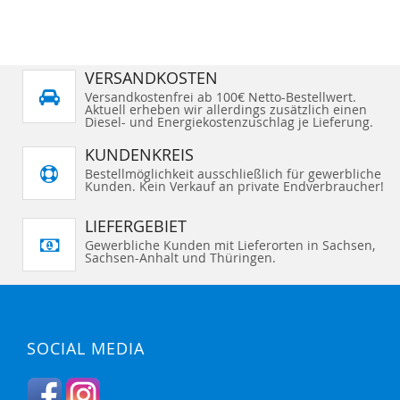
t
t
T
T
t
e
H
H
e
e
E
E
e
s
S
S
r
H
H
e
L
L
I
I
n
I
I
N
N
g
S
S
Z
Z
e
T
T
r
U
U
VERSANDKOSTEN
E
E
a
F
F
H
H
d
Versandkostenfrei ab 100€ Netto-Bestellwert.
Ü
Ü
I
I
e
Aktuell erheben wir allerdings zusätzlich einen
G
G
N
N
S
E
E
Diesel- und Energiekostenzuschlag je Lieferung.
Z
Z
e
N
N
U
U
i
t
F
F
KUNDENKREIS
e
Ü
Ü
G
G
Bestellmöglichkeit ausschließlich für gewerbliche
E
E
Kunden. Kein Verkauf an private Endverbraucher!
N
N
LIEFERGEBIET
Gewerbliche Kunden mit Lieferorten in Sachsen,
Sachsen-Anhalt und Thüringen.
SOCIAL MEDIA