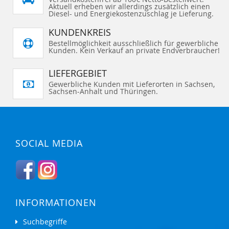
I
I
e
Aktuell erheben wir allerdings zusätzlich einen
G
G
N
N
S
E
E
Diesel- und Energiekostenzuschlag je Lieferung.
Z
Z
e
N
N
U
U
i
t
F
F
KUNDENKREIS
e
Ü
Ü
G
G
Bestellmöglichkeit ausschließlich für gewerbliche
E
E
Kunden. Kein Verkauf an private Endverbraucher!
N
N
LIEFERGEBIET
Gewerbliche Kunden mit Lieferorten in Sachsen,
Sachsen-Anhalt und Thüringen.
SOCIAL MEDIA
INFORMATIONEN
Suchbegriffe