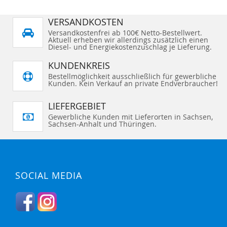
I
I
n
I
I
N
N
g
S
S
Z
Z
e
T
T
r
U
U
VERSANDKOSTEN
E
E
a
F
F
H
H
d
Versandkostenfrei ab 100€ Netto-Bestellwert.
Ü
Ü
I
I
e
Aktuell erheben wir allerdings zusätzlich einen
G
G
N
N
S
E
E
Diesel- und Energiekostenzuschlag je Lieferung.
Z
Z
e
N
N
U
U
i
t
F
F
KUNDENKREIS
e
Ü
Ü
G
G
Bestellmöglichkeit ausschließlich für gewerbliche
E
E
Kunden. Kein Verkauf an private Endverbraucher!
N
N
LIEFERGEBIET
Gewerbliche Kunden mit Lieferorten in Sachsen,
Sachsen-Anhalt und Thüringen.
SOCIAL MEDIA