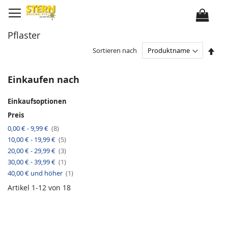
D
i
r
e
k
Pflaster
t
z
u
I
Sortieren nach
m
n
I
a
n
b
h
s
Einkaufen nach
a
t
l
e
t
i
Einkaufsoptionen
g
e
Preis
n
d
A
0,00 €
-
9,99 €
8
e
r
r
A
10,00 €
-
19,99 €
t
5
R
r
i
A
e
20,00 €
-
29,99 €
3
t
k
r
i
i
e
A
30,00 €
-
39,99 €
1
t
h
k
l
r
i
e
e
A
40,00 €
und höher
t
1
k
n
l
r
i
e
f
t
k
Artikel
1
-
12
von
18
l
o
i
e
l
k
l
g
e
e
l