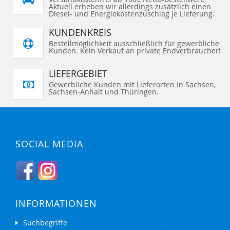
I
I
e
Aktuell erheben wir allerdings zusätzlich einen
G
G
N
N
S
E
E
Diesel- und Energiekostenzuschlag je Lieferung.
Z
Z
e
N
N
U
U
i
t
F
F
KUNDENKREIS
e
Ü
Ü
G
G
Bestellmöglichkeit ausschließlich für gewerbliche
E
E
Kunden. Kein Verkauf an private Endverbraucher!
N
N
LIEFERGEBIET
Gewerbliche Kunden mit Lieferorten in Sachsen,
Sachsen-Anhalt und Thüringen.
SOCIAL MEDIA
INFORMATIONEN
Suchbegriffe