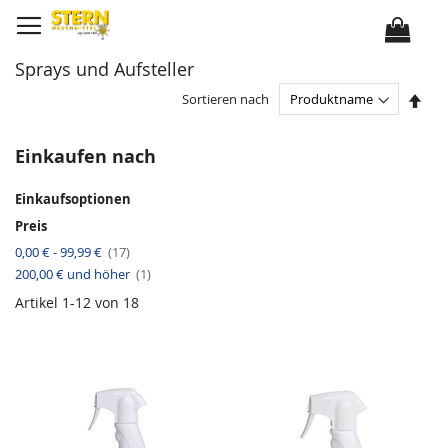
D
i
r
e
k
Sprays und Aufsteller
t
z
u
I
Sortieren nach
m
n
I
a
n
b
h
s
Einkaufen nach
a
t
l
e
t
i
Einkaufsoptionen
g
e
Preis
n
d
A
0,00 €
-
99,99 €
17
e
r
r
A
200,00 €
und höher
t
1
R
r
i
e
t
k
Artikel
1
-
12
von
18
i
i
e
h
k
l
e
e
n
l
f
o
l
g
e