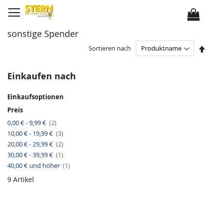
D
i
r
e
k
sonstige Spender
t
z
u
I
Sortieren nach
m
n
I
a
n
b
h
s
Einkaufen nach
a
t
l
e
t
i
Einkaufsoptionen
g
e
Preis
n
d
A
0,00 €
-
9,99 €
2
e
r
r
A
10,00 €
-
19,99 €
t
3
R
r
i
A
e
20,00 €
-
29,99 €
2
t
k
r
i
i
e
A
30,00 €
-
39,99 €
1
t
h
k
l
r
i
e
e
A
40,00 €
und höher
t
1
k
n
l
r
i
e
f
t
k
9
Artikel
l
o
i
e
l
k
l
g
e
e
l