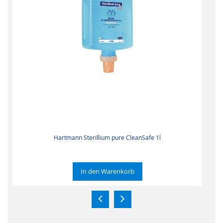
Hartmann Sterillium pure CleanSafe 1l
In den Warenkorb