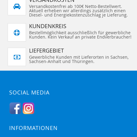
E
E
a
F
F
H
H
d
Versandkostenfrei ab 100€ Netto-Bestellwert.
Ü
Ü
I
I
e
Aktuell erheben wir allerdings zusätzlich einen
G
G
N
N
S
E
E
Diesel- und Energiekostenzuschlag je Lieferung.
Z
Z
e
N
N
U
U
i
t
F
F
KUNDENKREIS
e
Ü
Ü
G
G
Bestellmöglichkeit ausschließlich für gewerbliche
E
E
Kunden. Kein Verkauf an private Endverbraucher!
N
N
LIEFERGEBIET
Gewerbliche Kunden mit Lieferorten in Sachsen,
Sachsen-Anhalt und Thüringen.
SOCIAL MEDIA
INFORMATIONEN