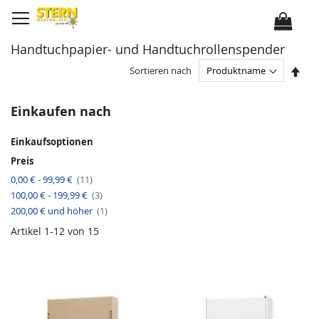
D
i
r
e
k
Handtuchpapier- und Handtuchrollenspender
t
z
u
I
Sortieren nach
m
n
I
a
n
b
h
s
Einkaufen nach
a
t
l
e
t
i
Einkaufsoptionen
g
e
Preis
n
d
A
0,00 €
-
99,99 €
11
e
r
r
A
100,00 €
-
199,99 €
t
3
R
r
i
A
e
200,00 €
und höher
t
1
k
r
i
i
e
t
h
k
Artikel
1
-
12
von
15
l
i
e
e
k
n
l
e
f
l
o
l
g
e