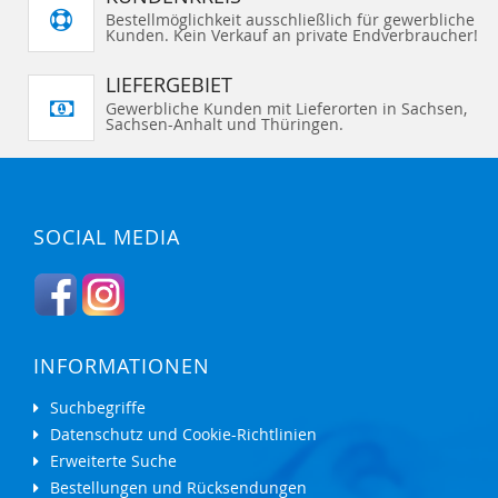
I
I
G
G
Bestellmöglichkeit ausschließlich für gewerbliche
N
N
E
E
Kunden. Kein Verkauf an private Endverbraucher!
Z
Z
N
N
U
U
F
F
Ü
Ü
LIEFERGEBIET
G
G
E
E
Gewerbliche Kunden mit Lieferorten in Sachsen,
N
N
Sachsen-Anhalt und Thüringen.
SOCIAL MEDIA
INFORMATIONEN
Suchbegriffe
Datenschutz und Cookie-Richtlinien
Erweiterte Suche
Bestellungen und Rücksendungen