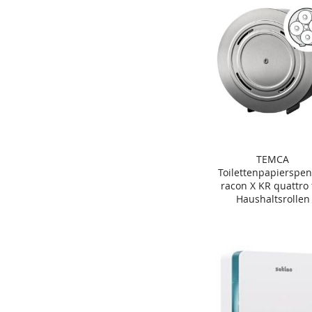
TEMCA
In den Warenkorb
Toilettenpapierspe
racon X KR quattro 
Haushaltsrollen