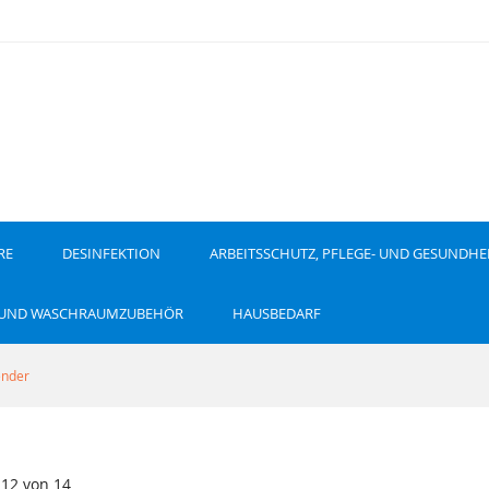
RE
DESINFEKTION
ARBEITSSCHUTZ, PFLEGE- UND GESUNDHE
 UND WASCHRAUMZUBEHÖR
HAUSBEDARF
ender
-
12
von
14