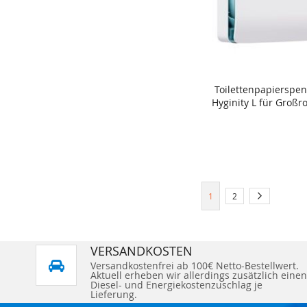
Toilettenpapierspe
In den Warenkorb
Hyginity L für Großro
Seite
Sie lesen gerade Seite
Seite
Seite
Weiter
1
2
VERSANDKOSTEN
Versandkostenfrei ab 100€ Netto-Bestellwert.
Aktuell erheben wir allerdings zusätzlich einen
Diesel- und Energiekostenzuschlag je
Lieferung.