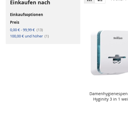
Einkaufen nach
a
i
als
s
s
t
t
e
e
Einkaufsoptionen
r
Preis
A
0,00 €
-
99,99 €
13
r
A
100,00 €
und höher
t
1
r
i
t
k
i
e
k
l
e
l
Damenhygienespen
In den Warenkorb
Hyginity 3 in 1 we