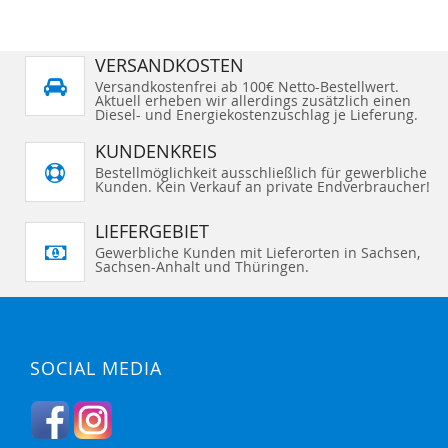
s
S
S
r
H
H
e
L
L
I
I
n
I
I
N
N
g
S
S
Z
Z
e
T
T
r
U
U
VERSANDKOSTEN
E
E
a
F
F
H
H
d
Versandkostenfrei ab 100€ Netto-Bestellwert.
Ü
Ü
I
I
e
Aktuell erheben wir allerdings zusätzlich einen
G
G
N
N
S
E
E
Diesel- und Energiekostenzuschlag je Lieferung.
Z
Z
e
N
N
U
U
i
t
F
F
KUNDENKREIS
e
Ü
Ü
G
G
Bestellmöglichkeit ausschließlich für gewerbliche
E
E
Kunden. Kein Verkauf an private Endverbraucher!
N
N
LIEFERGEBIET
Gewerbliche Kunden mit Lieferorten in Sachsen,
Sachsen-Anhalt und Thüringen.
SOCIAL MEDIA