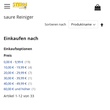
D
i
r
e
k
saure Reiniger
t
z
u
I
Sortieren nach
m
n
I
a
n
b
h
s
Einkaufen nach
a
t
l
e
t
i
Einkaufsoptionen
g
e
Preis
n
d
A
0,00 €
-
9,99 €
19
e
r
r
A
10,00 €
-
19,99 €
t
4
R
r
i
A
e
20,00 €
-
29,99 €
7
t
k
r
i
i
e
A
30,00 €
-
39,99 €
1
t
h
k
l
r
i
e
e
A
40,00 €
-
49,99 €
1
t
k
n
l
r
i
e
f
A
60,00 €
und höher
t
1
k
l
o
r
i
e
l
t
k
Artikel
1
-
12
von
33
l
g
i
e
e
k
l
e
l