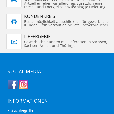
I
I
e
Aktuell erheben wir allerdings zusätzlich einen
G
G
N
N
S
E
E
Diesel- und Energiekostenzuschlag je Lieferung.
Z
Z
e
N
N
U
U
i
t
F
F
KUNDENKREIS
e
Ü
Ü
G
G
Bestellmöglichkeit ausschließlich für gewerbliche
E
E
Kunden. Kein Verkauf an private Endverbraucher!
N
N
LIEFERGEBIET
Gewerbliche Kunden mit Lieferorten in Sachsen,
Sachsen-Anhalt und Thüringen.
SOCIAL MEDIA
INFORMATIONEN
Suchbegriffe