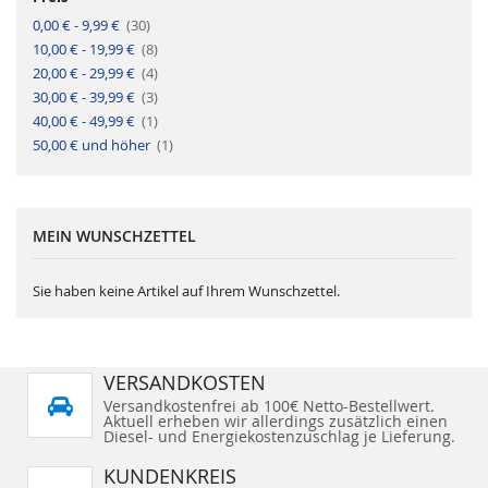
k
i
e
A
0,00 €
-
9,99 €
30
k
l
r
e
A
10,00 €
-
19,99 €
t
8
l
r
i
A
20,00 €
-
29,99 €
4
t
k
r
i
e
A
30,00 €
-
39,99 €
3
t
k
l
r
i
e
A
40,00 €
-
49,99 €
1
t
k
l
r
i
e
A
50,00 €
und höher
t
1
k
l
r
i
e
t
k
l
i
e
k
l
e
l
MEIN WUNSCHZETTEL
Sie haben keine Artikel auf Ihrem Wunschzettel.
VERSANDKOSTEN
Versandkostenfrei ab 100€ Netto-Bestellwert.
Aktuell erheben wir allerdings zusätzlich einen
Diesel- und Energiekostenzuschlag je Lieferung.
KUNDENKREIS