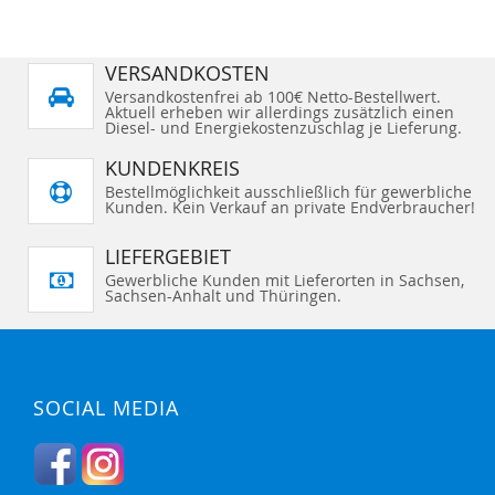
L
L
E
I
I
S
C
T
H
VERSANDKOSTEN
E
S
H
L
Versandkostenfrei ab 100€ Netto-Bestellwert.
I
I
Aktuell erheben wir allerdings zusätzlich einen
N
S
Diesel- und Energiekostenzuschlag je Lieferung.
Z
T
U
E
F
H
KUNDENKREIS
Ü
I
G
Bestellmöglichkeit ausschließlich für gewerbliche
N
E
Kunden. Kein Verkauf an private Endverbraucher!
Z
N
U
F
Ü
LIEFERGEBIET
G
E
Gewerbliche Kunden mit Lieferorten in Sachsen,
N
Sachsen-Anhalt und Thüringen.
SOCIAL MEDIA