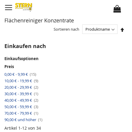
D
i
r
e
k
Flächenreiniger Konzentrate
t
z
u
I
Sortieren nach
m
n
I
a
n
b
h
s
Einkaufen nach
a
t
l
e
t
i
Einkaufsoptionen
g
e
Preis
n
d
A
0,00 €
-
9,99 €
15
e
r
r
A
10,00 €
-
19,99 €
t
9
R
r
i
A
e
20,00 €
-
29,99 €
2
t
k
r
i
i
e
A
30,00 €
-
39,99 €
1
t
h
k
l
r
i
e
e
A
40,00 €
-
49,99 €
2
t
k
n
l
r
i
e
f
A
50,00 €
-
59,99 €
3
t
k
l
o
r
i
e
A
l
70,00 €
-
79,99 €
1
t
k
l
r
g
i
e
A
90,00 €
und höher
t
1
e
k
l
r
i
e
t
k
Artikel
1
-
12
von
34
l
i
e