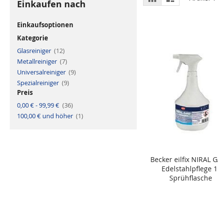
Einkaufen nach
a
i
als
s
s
t
t
e
e
Einkaufsoptionen
r
Kategorie
A
Glasreiniger
12
r
A
Metallreiniger
7
t
r
i
A
Universalreiniger
t
9
k
r
i
e
A
Spezialreiniger
9
t
k
l
r
i
e
Preis
t
k
l
i
e
A
0,00 €
-
99,99 €
36
k
l
r
e
A
100,00 €
und höher
t
1
l
r
i
t
k
i
e
k
l
e
l
Becker eilfix NIRAL 
In den Warenkorb
Edelstahlpflege 1
Sprühflasche