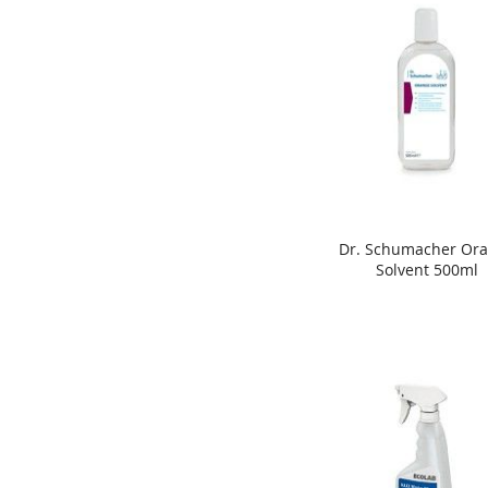
Dr. Schumacher Or
In den Warenkorb
Solvent 500ml