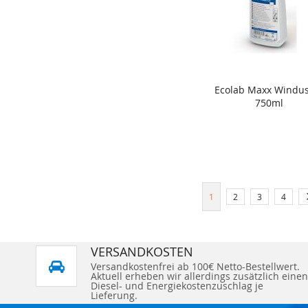
Ecolab Maxx Windu
In den Warenkorb
750ml
Seite
Sie lesen gerade Seite
Seite
Seite
Seite
1
2
3
4
VERSANDKOSTEN
Versandkostenfrei ab 100€ Netto-Bestellwert.
Aktuell erheben wir allerdings zusätzlich einen
Diesel- und Energiekostenzuschlag je
Lieferung.