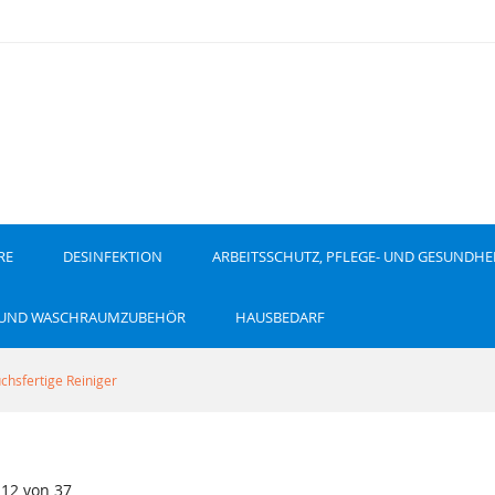
RE
DESINFEKTION
ARBEITSSCHUTZ, PFLEGE- UND GESUNDHE
 UND WASCHRAUMZUBEHÖR
HAUSBEDARF
chsfertige Reiniger
-
12
von
37