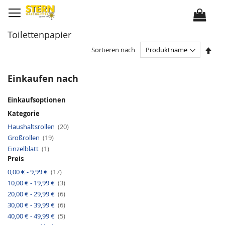
D
i
r
e
k
Toilettenpapier
t
z
u
I
Sortieren nach
m
n
I
a
n
b
h
s
Einkaufen nach
a
t
l
e
t
i
Einkaufsoptionen
g
e
Kategorie
n
d
A
Haushaltsrollen
20
e
r
r
A
Großrollen
19
t
R
r
i
A
e
Einzelblatt
1
t
k
r
i
i
e
Preis
t
h
k
l
i
e
e
A
0,00 €
-
9,99 €
17
k
n
l
r
e
f
A
10,00 €
-
19,99 €
t
3
l
o
r
i
A
l
20,00 €
-
29,99 €
6
t
k
r
g
i
e
A
30,00 €
-
39,99 €
6
t
e
k
l
r
i
e
A
40,00 €
-
49,99 €
5
t
k
l
r
i
e