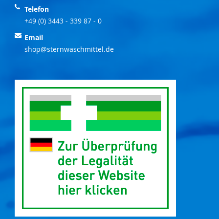
Telefon
+49 (0) 3443 - 339 87 - 0
Email
shop@sternwaschmittel.de