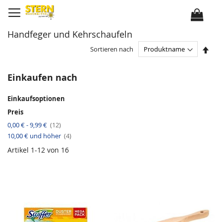
D
i
r
e
k
Handfeger und Kehrschaufeln
t
z
u
I
Sortieren nach
m
n
I
a
n
b
h
s
Einkaufen nach
a
t
l
e
t
i
Einkaufsoptionen
g
e
Preis
n
d
A
0,00 €
-
9,99 €
12
e
r
r
A
10,00 €
und höher
t
4
R
r
i
e
t
k
Artikel
1
-
12
von
16
i
i
e
h
k
l
e
e
n
l
f
o
l
g
e