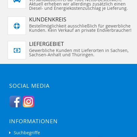
I
I
e
Aktuell erheben wir allerdings zusätzlich einen
G
G
N
N
S
E
E
Diesel- und Energiekostenzuschlag je Lieferung.
Z
Z
e
N
N
U
U
i
t
F
F
KUNDENKREIS
e
Ü
Ü
G
G
Bestellmöglichkeit ausschließlich für gewerbliche
E
E
Kunden. Kein Verkauf an private Endverbraucher!
N
N
LIEFERGEBIET
Gewerbliche Kunden mit Lieferorten in Sachsen,
Sachsen-Anhalt und Thüringen.
SOCIAL MEDIA
INFORMATIONEN
Suchbegriffe