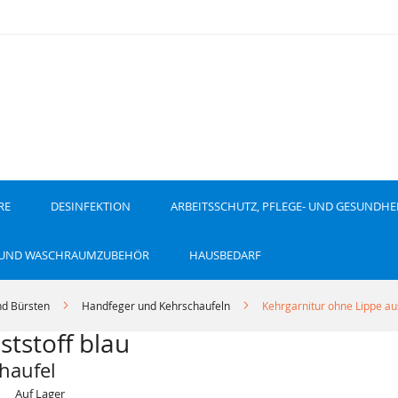
RE
DESINFEKTION
ARBEITSSCHUTZ, PFLEGE- UND GESUNDHE
 UND WASCHRAUMZUBEHÖR
HAUSBEDARF
d Bürsten
Handfeger und Kehrschaufeln
Kehrgarnitur ohne Lippe au
tstoff blau
haufel
Auf Lager