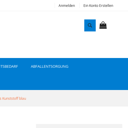
Anmelden
Ein Konto Erstellen
S
u
MEIN WAR
c
h
e
ITSBEDARF
ABFALLENTSORGUNG
s Kunststoff blau