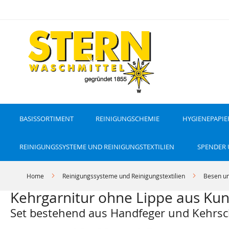
D
i
r
e
k
t
z
u
m
I
n
h
a
l
t
BASISSORTIMENT
REINIGUNGSCHEMIE
HYGIENEPAPIE
REINIGUNGSSYSTEME UND REINIGUNGSTEXTILIEN
SPENDER
Home
Reinigungssysteme und Reinigungstextilien
Besen un
Kehrgarnitur ohne Lippe aus Kuns
Set bestehend aus Handfeger und Kehrsc
Z
Z