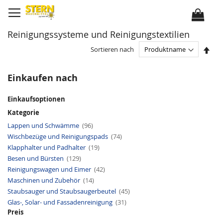
D
i
r
e
k
Reinigungssysteme und Reinigungstextilien
t
z
u
I
Sortieren nach
m
n
I
a
n
b
h
s
Einkaufen nach
a
t
l
e
t
i
Einkaufsoptionen
g
e
Kategorie
n
d
A
Lappen und Schwämme
96
e
r
r
A
Wischbezüge und Reinigungspads
t
74
R
r
i
A
e
Klapphalter und Padhalter
19
t
k
r
i
i
e
A
Besen und Bürsten
129
t
h
k
l
r
i
e
e
A
Reinigungswagen und Eimer
t
42
k
n
l
r
i
e
f
A
Maschinen und Zubehör
14
t
k
l
o
r
i
e
A
l
Staubsauger und Staubsaugerbeutel
t
45
k
l
r
g
i
e
A
Glas-, Solar- und Fassadenreinigung
31
t
e
k
l
r
i
e
Preis
t
k
l
i
e