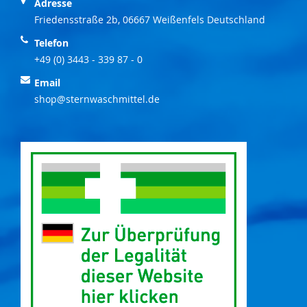
Adresse
Friedensstraße 2b, 06667 Weißenfels Deutschland
Telefon
+49 (0) 3443 - 339 87 - 0
Email
shop@sternwaschmittel.de