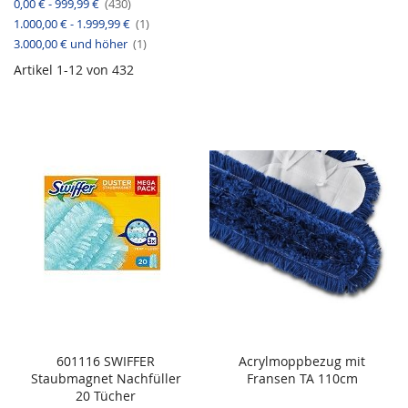
A
0,00 €
-
999,99 €
430
k
l
r
e
A
1.000,00 €
-
1.999,99 €
t
1
l
r
i
A
3.000,00 €
und höher
1
t
k
r
i
e
t
k
Artikel
1
-
12
von
432
l
i
e
k
l
e
l
601116 SWIFFER
Acrylmoppbezug mit
Z
Z
In den Warenkorb
In den Warenkorb
Staubmagnet Nachfüller
Fransen TA 110cm
U
U
Z
Z
20 Tücher
R
R
U
U