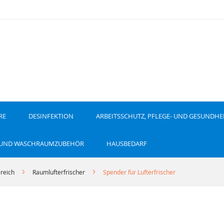
RE
DESINFEKTION
ARBEITSSCHUTZ, PFLEGE- UND GESUNDHE
 UND WASCHRAUMZUBEHÖR
HAUSBEDARF
ereich
Raumlufterfrischer
Spender für Lufterfrischer