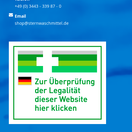
+49 (0) 3443 - 339 87 - 0
Email
shop@sternwaschmittel.de