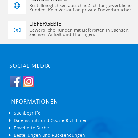
I
I
G
G
Bestellmöglichkeit ausschließlich für gewerbliche
N
N
E
E
Kunden. Kein Verkauf an private Endverbraucher!
Z
Z
N
N
U
U
F
F
Ü
Ü
LIEFERGEBIET
G
G
E
E
Gewerbliche Kunden mit Lieferorten in Sachsen,
N
N
Sachsen-Anhalt und Thüringen.
SOCIAL MEDIA
INFORMATIONEN
Suchbegriffe
Datenschutz und Cookie-Richtlinien
Erweiterte Suche
Bestellungen und Rücksendungen