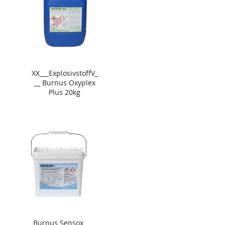
XX___ExplosivstoffV_
__ Burnus Oxyplex
Plus 20kg
Burnus Sensox