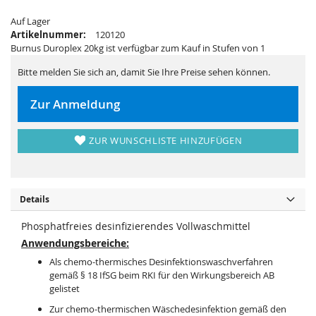
s
i
p
e
Auf Lager
r
s
i
p
Artikelnummer:
120120
n
r
Burnus Duroplex 20kg ist verfügbar zum Kauf in Stufen von 1
g
i
e
n
n
g
Bitte melden Sie sich an, damit Sie Ihre Preise sehen können.
e
n
Zur Anmeldung
ZUR WUNSCHLISTE HINZUFÜGEN
Details
Phosphatfreies desinfizierendes Vollwaschmittel
Anwendungsbereiche:
Als chemo-thermisches Desinfektionswaschverfahren
gemäß § 18 IfSG beim RKI für den Wirkungsbereich AB
gelistet
Zur chemo-thermischen Wäschedesinfektion gemäß den