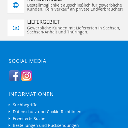
I
I
G
G
Bestellmöglichkeit ausschließlich für gewerbliche
N
N
E
E
Kunden. Kein Verkauf an private Endverbraucher!
Z
Z
N
N
U
U
F
F
Ü
Ü
LIEFERGEBIET
G
G
E
E
Gewerbliche Kunden mit Lieferorten in Sachsen,
N
N
Sachsen-Anhalt und Thüringen.
SOCIAL MEDIA
INFORMATIONEN
Suchbegriffe
Datenschutz und Cookie-Richtlinien
Erweiterte Suche
Bestellungen und Rücksendungen