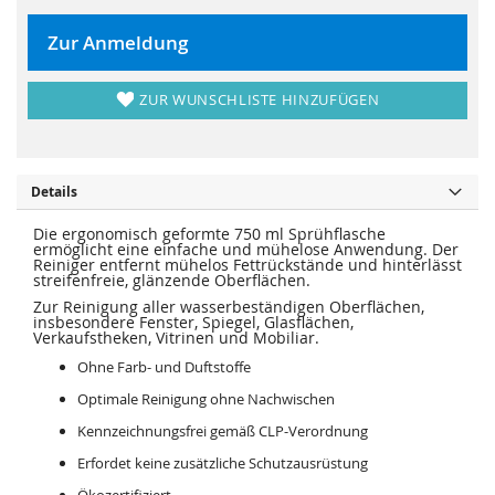
r
s
i
p
n
r
Zur Anmeldung
g
i
e
n
n
g
e
ZUR WUNSCHLISTE HINZUFÜGEN
n
Details
Die ergonomisch geformte 750 ml Sprühflasche
ermöglicht eine einfache und mühelose Anwendung. Der
Reiniger entfernt mühelos Fettrückstände und hinterlässt
streifenfreie, glänzende Oberflächen.
Zur Reinigung aller wasserbeständigen Oberflächen,
insbesondere Fenster, Spiegel, Glasflächen,
Verkaufstheken, Vitrinen und Mobiliar.
Ohne Farb- und Duftstoffe
Optimale Reinigung ohne Nachwischen
Kennzeichnungsfrei gemäß CLP-Verordnung
Erfordet keine zusätzliche Schutzausrüstung