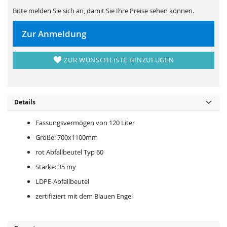
s
i
p
e
Bitte melden Sie sich an, damit Sie Ihre Preise sehen können.
r
s
i
p
n
r
Zur Anmeldung
g
i
e
n
n
g
e
ZUR WUNSCHLISTE HINZUFÜGEN
n
Details
Fassungsvermögen von 120 Liter
Größe: 700x1100mm
rot Abfallbeutel Typ 60
Stärke: 35 my
LDPE-Abfallbeutel
zertifiziert mit dem Blauen Engel