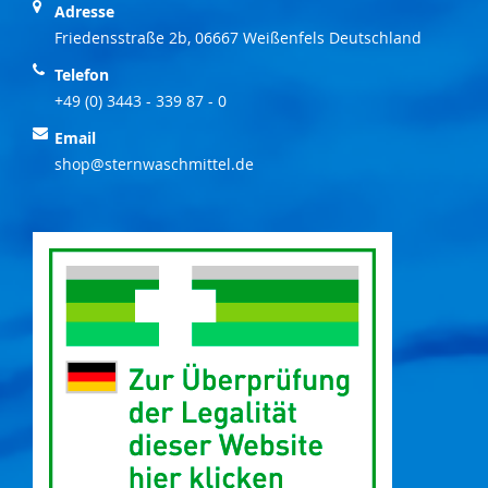
Adresse
Friedensstraße 2b, 06667 Weißenfels Deutschland
Telefon
+49 (0) 3443 - 339 87 - 0
Email
shop@sternwaschmittel.de