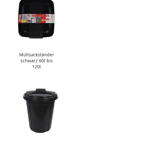
Müllsackständer
schwarz 60l bis
120l