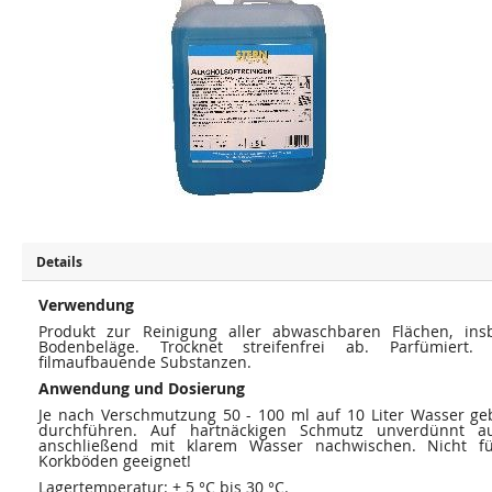
u
u
m
m
E
A
n
n
d
f
e
a
d
n
e
g
r
d
B
e
i
r
l
B
d
i
e
l
r
d
g
e
a
r
l
g
e
a
Details
r
l
i
e
e
Verwendung
r
s
i
Produkt zur Reinigung aller abwaschbaren Flächen, ins
p
e
Bodenbeläge. Trocknet streifenfrei ab. Parfümiert
r
s
i
filmaufbauende Substanzen.
p
n
r
Anwendung und Dosierung
g
i
e
n
Je nach Verschmutzung 50 - 100 ml auf 10 Liter Wasser g
n
g
durchführen. Auf hartnäckigen Schmutz unverdünnt auf
e
anschließend mit klarem Wasser nachwischen. Nicht fü
n
Korkböden geeignet!
Lagertemperatur: + 5 °C bis 30 °C.