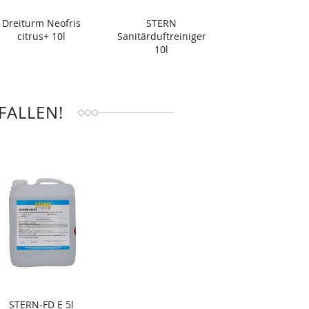
Dreiturm Neofris
STERN
citrus+ 10l
Sanitärduftreiniger
10l
FALLEN!
STERN-FD E 5l