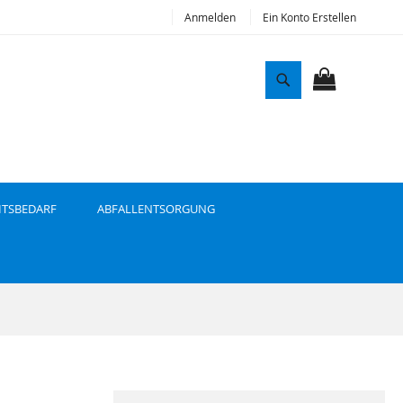
Anmelden
Ein Konto Erstellen
S
u
MEIN WAR
c
h
e
ITSBEDARF
ABFALLENTSORGUNG