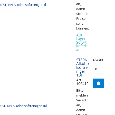
an,
damit
Sie Ihre
Preise
sehen
können.
Auf
Lager -
Sofort
lieferb
ar
STERN
Anzahl
Alkoho
lsoftrei
niger
10l
Art.
106412
Bitte
melden
Sie sich
an,
damit
Sie Ihre