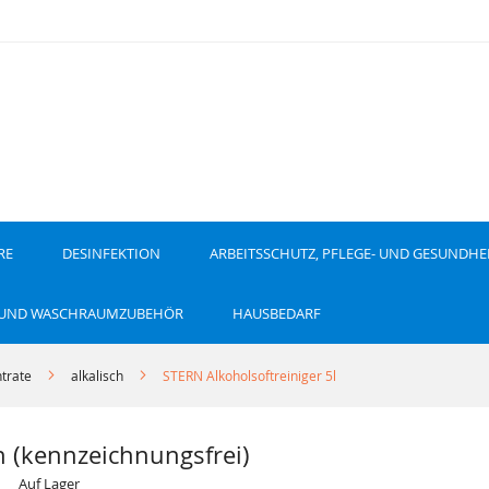
RE
DESINFEKTION
ARBEITSSCHUTZ, PFLEGE- UND GESUNDHE
 UND WASCHRAUMZUBEHÖR
HAUSBEDARF
trate
alkalisch
STERN Alkoholsoftreiniger 5l
n (kennzeichnungsfrei)
Auf Lager