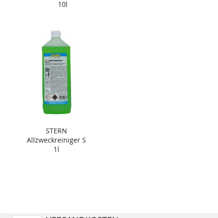
10l
STERN
Allzweckreiniger S
1l