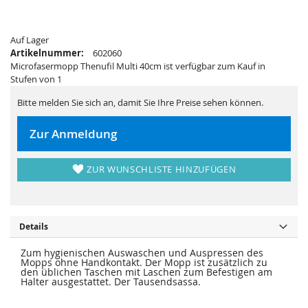
i
e
e
r
s
i
p
e
Auf Lager
r
s
i
p
Artikelnummer:
602060
n
r
Microfasermopp Thenufil Multi 40cm ist verfügbar zum Kauf in
g
i
e
n
Stufen von 1
n
g
e
Bitte melden Sie sich an, damit Sie Ihre Preise sehen können.
n
Zur Anmeldung
ZUR WUNSCHLISTE HINZUFÜGEN
Details
Zum hygienischen Auswaschen und Auspressen des
Mopps ohne Handkontakt. Der Mopp ist zusätzlich zu
den üblichen Taschen mit Laschen zum Befestigen am
Halter ausgestattet. Der Tausendsassa.