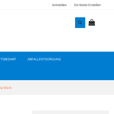
Anmelden
Ein Konto Erstellen
S
u
MEIN WAR
c
h
e
ITSBEDARF
ABFALLENTSORGUNG
p Black