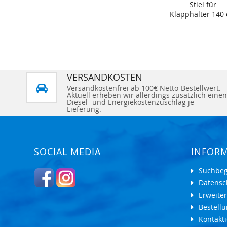
Stiel für
Klapphalter 140
VERSANDKOSTEN
Versandkostenfrei ab 100€ Netto-Bestellwert.
Aktuell erheben wir allerdings zusätzlich einen
Diesel- und Energiekostenzuschlag je
Lieferung.
SOCIAL MEDIA
INFOR
Suchbeg
Datensc
Erweite
Bestell
Kontakti