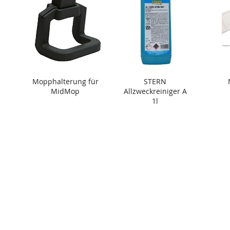
Mopphalterung für
STERN
MidMop
Allzweckreiniger A
1l