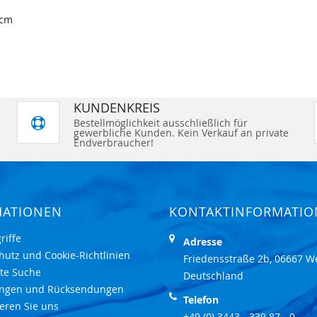
 cm
KUNDENKREIS
Bestellmöglichkeit ausschließlich für
gewerbliche Kunden. Kein Verkauf an private
Endverbraucher!
MATIONEN
KONTAKTINFORMATI
riffe
Adresse
hutz und Cookie-Richtlinien
Friedensstraße 2b, 06667 W
rte Suche
Deutschland
ungen und Rücksendungen
Telefon
eren Sie uns
+49 (0) 3443 - 339 87 - 0