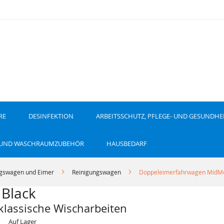
RE
DESINFEKTION
ARBEITSSCHUTZ, PFLEGE- UND GESUNDHE
 UND WASCHRAUMZUBEHÖR
HAUSBEDARF
ngswagen und Eimer
Reinigungswagen
Doppeleimerfahrwagen MidMo
Black
klassische Wischarbeiten
Auf Lager