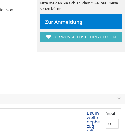
Bitte melden Sie sich an, damit Sie Ihre Preise
sehen können.
fen von 1
Zur Anmeldung
ZUR WUNSCHLISTE HINZUFÜGEN
Baum
Anzahl
wollm
oppbe
zug
mit