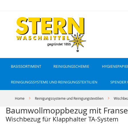
D
i
r
e
k
t
z
u
m
I
n
h
a
l
t
BASISSORTIMENT
REINIGUNGSCHEMIE
HYGIENEPAPIE
REINIGUNGSSYSTEME UND REINIGUNGSTEXTILIEN
SPENDER
Home
Reinigungssysteme und Reinigungstextilien
Wischbe
Baumwollmoppbezug mit Franse
Wischbezug für Klapphalter TA-System
Z
Z