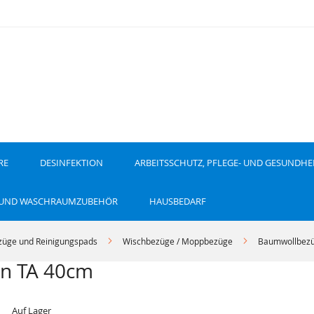
RE
DESINFEKTION
ARBEITSSCHUTZ, PFLEGE- UND GESUNDHE
 UND WASCHRAUMZUBEHÖR
HAUSBEDARF
züge und Reinigungspads
Wischbezüge / Moppbezüge
Baumwollbez
n TA 40cm
Auf Lager