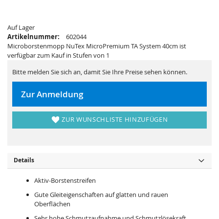
i
e
e
r
s
i
p
e
Auf Lager
r
s
i
p
Artikelnummer:
602044
n
r
Microborstenmopp NuTex MicroPremium TA System 40cm ist
g
i
e
n
verfügbar zum Kauf in Stufen von 1
n
g
e
Bitte melden Sie sich an, damit Sie Ihre Preise sehen können.
n
Zur Anmeldung
ZUR WUNSCHLISTE HINZUFÜGEN
Details
Aktiv-Borstenstreifen
Gute Gleiteigenschaften auf glatten und rauen
Oberflächen
Sehr hohe Schmutzaufnahme und Schmutzlösekraft