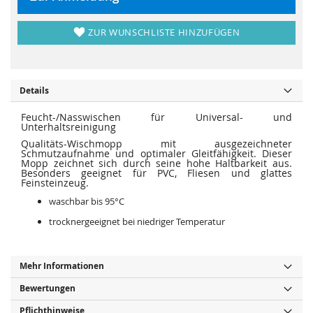
i
e
e
r
s
i
p
ZUR WUNSCHLISTE HINZUFÜGEN
e
r
s
i
p
n
r
g
i
e
n
n
g
Details
e
n
Feucht-/Nasswischen für Universal- und
Unterhaltsreinigung
Qualitäts-Wischmopp mit ausgezeichneter
Schmutzaufnahme und optimaler Gleitfähigkeit. Dieser
Mopp zeichnet sich durch seine hohe Haltbarkeit aus.
Besonders geeignet für PVC, Fliesen und glattes
Feinsteinzeug.
waschbar bis 95°C
trocknergeeignet bei niedriger Temperatur
Mehr Informationen
Bewertungen
Pflichthinweise