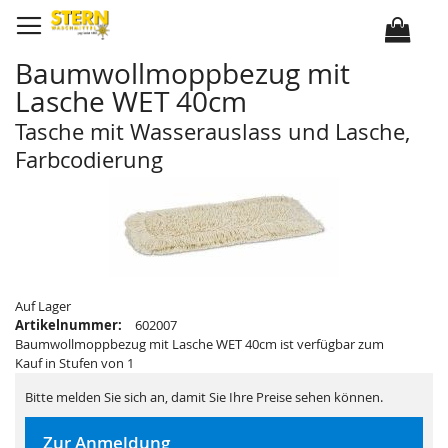
D
i
r
e
k
Baumwollmoppbezug mit
t
z
Lasche WET 40cm
u
m
I
Tasche mit Wasserauslass und Lasche,
n
h
Farbcodierung
a
l
Z
Z
t
u
u
m
m
E
A
n
n
d
f
e
a
d
n
e
g
r
d
Auf Lager
B
e
i
Artikelnummer:
602007
r
l
B
Baumwollmoppbezug mit Lasche WET 40cm ist verfügbar zum
d
i
Kauf in Stufen von 1
e
l
r
d
g
e
Bitte melden Sie sich an, damit Sie Ihre Preise sehen können.
a
r
l
g
e
a
Zur Anmeldung
r
l