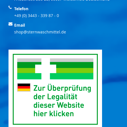
Telefon
+49 (0) 3443 - 339 87 - 0
Email
shop@sternwaschmittel.de