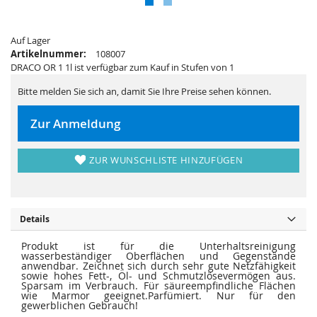
s
i
p
e
r
s
i
p
n
Auf Lager
r
g
i
Artikelnummer:
108007
e
n
DRACO OR 1 1l ist verfügbar zum Kauf in Stufen von 1
n
g
e
n
Bitte melden Sie sich an, damit Sie Ihre Preise sehen können.
Zur Anmeldung
ZUR WUNSCHLISTE HINZUFÜGEN
Details
Produkt ist für die Unterhaltsreinigung
wasserbeständiger Oberflächen und Gegenstände
anwendbar. Zeichnet sich durch sehr gute Netzfähigkeit
sowie hohes Fett-, Öl- und Schmutzlösevermögen aus.
Sparsam im Verbrauch. Für säureempfindliche Flächen
wie Marmor geeignet.Parfümiert. Nur für den
gewerblichen Gebrauch!