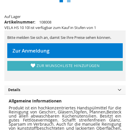
s
i
p
e
r
s
i
p
n
Auf Lager
r
g
i
Artikelnummer:
108008
e
n
VELA HS 10 10l ist verfügbar zum Kauf in Stufen von 1
n
g
e
n
Bitte melden Sie sich an, damit Sie Ihre Preise sehen können.
Zur Anmeldung
ZUR WUNSCHLISTE HINZUFÜGEN
Details
Allgemeine Informationen
Produkt ist ein hochkonzentriertes Handspülmittel für die
Reinigung von Geschirr, Gläsern,Töpfen, Pfannen,Besteck
und allen abwaschbaren Küchenutensilien. Besitzt ein
gutes Fettlösevermögen. Schafft streifenfreien Glanz.
Sparsam im Verbrauch. Auch für die manuelle Reinigung
von kunststoffbeschichteten und lackierten Oberflächen,