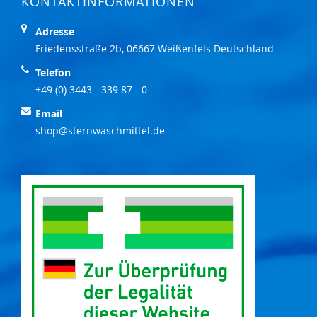
KONTAKTINFORMATIONEN
Adresse
Friedensstraße 2b, 06667 Weißenfels Deutschland
Telefon
+49 (0) 3443 - 339 87 - 0
Email
shop@sternwaschmittel.de