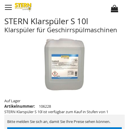
D
i
r
e
k
STERN Klarspüler S 10l
t
z
u
Klarspüler für Geschirrspülmaschinen
m
I
Z
Z
n
u
u
h
m
m
a
E
A
l
n
n
t
d
f
e
a
d
n
e
g
r
d
B
e
i
r
l
B
d
i
e
l
r
d
g
e
a
r
Auf Lager
l
g
Artikelnummer:
106228
e
a
r
l
STERN Klarspüler S 10l ist verfügbar zum Kauf in Stufen von 1
i
e
e
r
Bitte melden Sie sich an, damit Sie Ihre Preise sehen können.
s
i
p
e