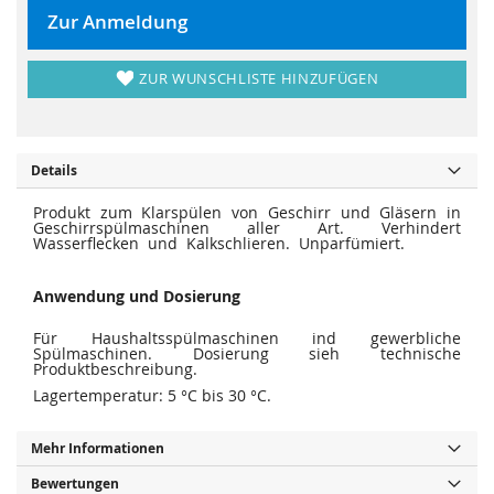
r
s
i
p
Zur Anmeldung
n
r
g
i
e
n
n
g
ZUR WUNSCHLISTE HINZUFÜGEN
e
n
Details
Produkt zum Klarspülen von Geschirr und Gläsern in
Geschirrspülmaschinen aller Art. Verhindert
Wasserflecken und Kalkschlieren. Unparfümiert.
Anwendung und Dosierung
Für Haushaltsspülmaschinen ind gewerbliche
Spülmaschinen. Dosierung sieh technische
Produktbeschreibung.
Lagertemperatur: 5 °C bis 30 °C.
Mehr Informationen
Bewertungen