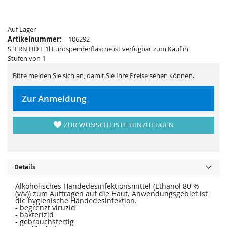
i
e
e
r
s
i
p
e
Auf Lager
r
s
i
p
Artikelnummer:
106292
n
r
STERN HD E 1l Eurospenderflasche ist verfügbar zum Kauf in
g
i
e
n
Stufen von 1
n
g
e
Bitte melden Sie sich an, damit Sie Ihre Preise sehen können.
n
Zur Anmeldung
ZUR WUNSCHLISTE HINZUFÜGEN
Details
Alkoholisches Händedesinfektionsmittel (Ethanol 80 %
(v/v)) zum Auftragen auf die Haut. Anwendungsgebiet ist
die hygienische Händedesinfektion.
- begrenzt viruzid
- bakterizid
- gebrauchsfertig