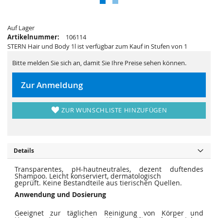
s
i
p
e
r
s
i
p
n
Auf Lager
r
g
i
Artikelnummer:
106114
e
n
STERN Hair und Body 1l ist verfügbar zum Kauf in Stufen von 1
n
g
e
n
Bitte melden Sie sich an, damit Sie Ihre Preise sehen können.
Zur Anmeldung
ZUR WUNSCHLISTE HINZUFÜGEN
Details
Transparentes, pH-hautneutrales, dezent duftendes
Shampoo. Leicht konserviert, dermatologisch
geprüft. Keine Bestandteile aus tierischen Quellen.
Anwendung und Dosierung
Geeignet zur täglichen Reinigung von Körper und