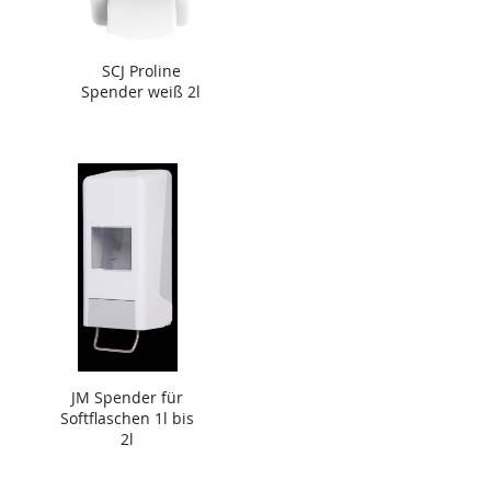
SCJ Proline
Spender weiß 2l
JM Spender für
Softflaschen 1l bis
2l