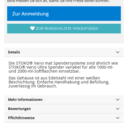
Bitte melden Sie sich an, damit Sie Ihre Preise sehen können.
s
i
p
e
r
s
i
p
Zur Anmeldung
n
r
g
i
e
n
n
g
ZUR WUNSCHLISTE HINZUFÜGEN
e
n
Details
Die STOKO® Vario mat Spendersysteme sind ähnlich wie
STOKO® Vario Ultra Spender variabel für alle 1000-ml-
und 2000-ml-Softflaschen einsetzbar.
Das Gehäuse ist aus Edelstahl mit einer weißen
Beschichtung. Einfache Handhabung und Befüllung,
zuverlässig im Gebrauch.
Mehr Informationen
Bewertungen
Pflichthinweise