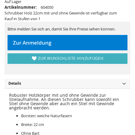
s
i
Auf Lager
p
e
Artikelnummer:
604050
r
s
Schrubber Holz 22cm mit und ohne Gewinde ist verfügbar zum
i
p
n
r
Kauf in Stufen von 1
g
i
e
n
n
g
Bitte melden Sie sich an, damit Sie Ihre Preise sehen können.
e
n
Zur Anmeldung
ZUR WUNSCHLISTE HINZUFÜGEN
Details
Robuster Holzkörper mit und ohne Gewinde zur
Stielaufnahme. An diesen Schrubber kann sowiohl ein
Stiel ohne Gewinde aber auch ein Stiel mit Gewinde
angebracht werden.
Borsten: weiche Naturfasern
Breite: 22 cm
Ohne Bart