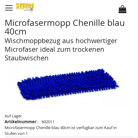
D
i
r
e
k
Microfasermopp Chenille blau
t
z
40cm
u
m
I
Wischmoppbezug aus hochwertiger
n
h
Microfaser ideal zum trockenen
a
l
Staubwischen
t
Z
Z
u
u
m
m
E
A
n
n
d
f
e
a
d
n
e
g
r
d
B
e
i
r
l
B
Auf Lager
d
i
e
l
Artikelnummer:
602011
r
d
Microfasermopp Chenille blau 40cm ist verfügbar zum Kauf in
g
e
a
r
Stufen von 1
l
g