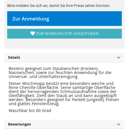
e
a
Bitte melden Sie sich an, damit Sie Ihre Preise sehen können.
r
l
i
e
e
r
s
i
Zur Anmeldung
p
e
r
s
i
p
n
r
ZUR WUNSCHLISTE HINZUFÜGEN
g
i
e
n
n
g
e
n
Details
Bestens geeignet zum Staubwischen (trocken),
Nasswischen, sowie zur feuchten Anwendung für die
Universal- und Unterhaltsreinigung.
Dieser Wischmopp besitzt eine besonders weiche und
feine Chenille-Oberfläche. Seine samtartige Oberfläche
dient der hervorragenden Schmutzaufnahme sowie der
Gleitfähigkeit. Zieht den Staub an und kann ausgeklopft
werden. Besonders geeignet für Parkett (ungeölt), Fliesen
und glattes Feinsteinzeug.
Waschbar bis 60 Grad
Bewertungen