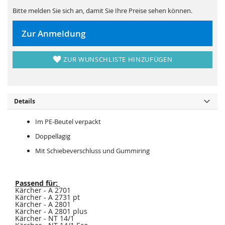
s
i
p
e
Bitte melden Sie sich an, damit Sie Ihre Preise sehen können.
r
s
i
p
n
r
Zur Anmeldung
g
i
e
n
n
g
e
ZUR WUNSCHLISTE HINZUFÜGEN
n
Details
Im PE-Beutel verpackt
Doppellagig
Mit Schiebeverschluss und Gummiring
Passend für:
Kärcher - A 2701
Kärcher - A 2731 pt
Kärcher - A 2801
Kärcher - A 2801 plus
Kärcher - NT 14/1