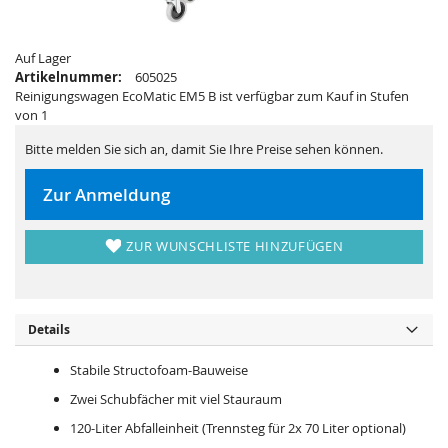
i
e
e
r
s
i
p
e
Auf Lager
r
s
i
p
Artikelnummer:
605025
n
r
Reinigungswagen EcoMatic EM5 B ist verfügbar zum Kauf in Stufen
g
i
e
n
von 1
n
g
e
Bitte melden Sie sich an, damit Sie Ihre Preise sehen können.
n
Zur Anmeldung
ZUR WUNSCHLISTE HINZUFÜGEN
Details
Stabile Structofoam-Bauweise
Zwei Schubfächer mit viel Stauraum
120-Liter Abfalleinheit (Trennsteg für 2x 70 Liter optional)