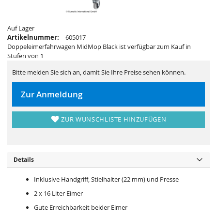
i
e
e
r
s
i
p
e
Auf Lager
r
s
i
p
Artikelnummer:
605017
n
r
Doppeleimerfahrwagen MidMop Black ist verfügbar zum Kauf in
g
i
e
n
Stufen von 1
n
g
e
Bitte melden Sie sich an, damit Sie Ihre Preise sehen können.
n
Zur Anmeldung
ZUR WUNSCHLISTE HINZUFÜGEN
Details
Inklusive Handgriff, Stielhalter (22 mm) und Presse
2 x 16 Liter Eimer
Gute Erreichbarkeit beider Eimer