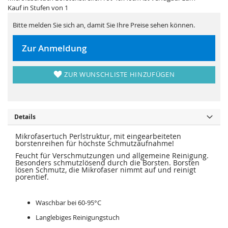
i
e
Kauf in Stufen von 1
e
r
s
i
p
e
Bitte melden Sie sich an, damit Sie Ihre Preise sehen können.
r
s
i
p
n
r
Zur Anmeldung
g
i
e
n
n
g
e
ZUR WUNSCHLISTE HINZUFÜGEN
n
Details
Mikrofasertuch Perlstruktur, mit eingearbeiteten
borstenreihen für höchste Schmutzaufnahme!
Feucht für Verschmutzungen und allgemeine Reinigung.
Besonders schmutzlösend durch die Borsten. Borsten
lösen Schmutz, die Mikrofaser nimmt auf und reinigt
porentief.
Waschbar bei 60-95°C
Langlebiges Reinigungstuch