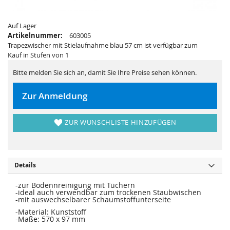
i
e
e
r
s
i
p
e
Auf Lager
r
s
Artikelnummer:
603005
i
p
n
r
Trapezwischer mit Stielaufnahme blau 57 cm ist verfügbar zum
g
i
Kauf in Stufen von 1
e
n
n
g
e
Bitte melden Sie sich an, damit Sie Ihre Preise sehen können.
n
Zur Anmeldung
ZUR WUNSCHLISTE HINZUFÜGEN
Details
-zur Bodennreinigung mit Tüchern
-ideal auch verwendbar zum trockenen Staubwischen
-mit auswechselbarer Schaumstoffunterseite
-Material: Kunststoff
-Maße: 570 x 97 mm