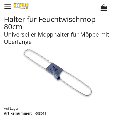
D
i
r
e
k
Halter für Feuchtwischmop
t
z
80cm
u
m
I
Universeller Mopphalter für Möppe mit
n
h
Überlänge
a
l
Z
Z
t
u
u
m
m
E
A
n
n
d
f
e
a
d
n
e
g
r
d
B
e
i
r
l
B
d
i
e
l
r
d
g
e
a
r
Auf Lager
l
g
e
a
Artikelnummer:
603019
r
l